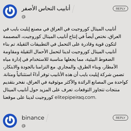
أنابيب النحاس الأصفر
REPLY
@
أنابيب الميتال كوروجيت في العراق في مصنع إيليت بايب في
العراق، نختص أيضاً في إنتاج أنابيب الميتال كوروجيت، المصممة
لتكون قوية وقادرة على التحمل في التطبيقات الثقيلة. تم بناء
أنابيب الميتال كوروجيت لدينا لتحمل الأحمال الثقيلة ومقاومة
الضغوط البيئية، مما يجعلها مناسبة للاستخدام في إدارة مياه
الأمطار، وبناء الطرق، والمجاري. مع التزامنا بالجودة والابتكار،
تضمن شركة إيليت بايب أن هذه الأنابيب توفر أداءً استثنائياً ومتانة.
كواحدة من المصانع الرائدة والأكثر موثوقية في العراق، نفخر بتقديم
منتجات تتجاوز التوقعات. تعرف على المزيد حول أنابيب الميتال
كوروجيت لدينا على موقعنا elitepipeiraq.com.
binance
REPLY
@