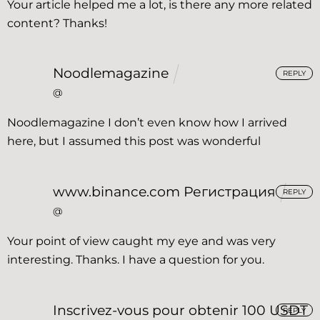
Your article helped me a lot, is there any more related
content? Thanks!
Noodlemagazine
REPLY
@
Noodlemagazine
I don’t even know how I arrived
here, but I assumed this post was wonderful
www.binance.com Регистрация
REPLY
@
Your point of view caught my eye and was very
interesting. Thanks. I have a question for you.
Inscrivez-vous pour obtenir 100 USDT
REPLY