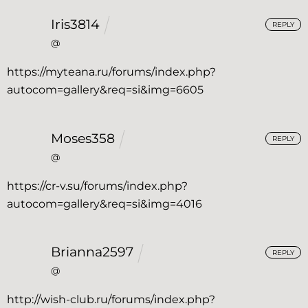
Iris3814
REPLY
@
https://myteana.ru/forums/index.php?
autocom=gallery&req=si&img=6605
Moses358
REPLY
@
https://cr-v.su/forums/index.php?
autocom=gallery&req=si&img=4016
Brianna2597
REPLY
@
http://wish-club.ru/forums/index.php?